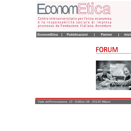
EconomEtica
|
Pubblicazioni
|
Partner
|
Iniz
Viale dell'Innovazione, 10 - Edificio U9 - 20126 Milano